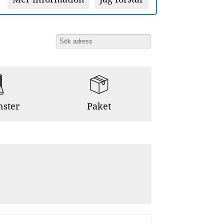
nster
Paket