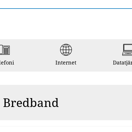
lefoni
Internet
Datatjä
o Bredband