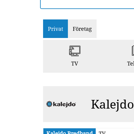
Privat
Företag
TV
Te
Kalejd
Kalejdo Bredband
TV