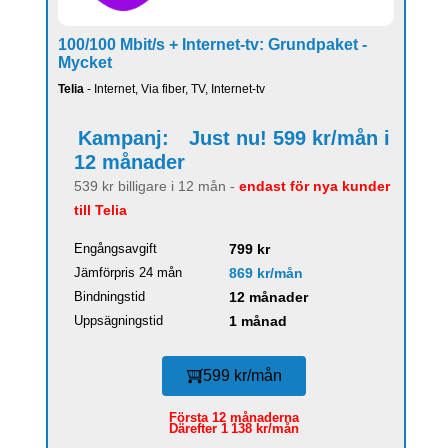
100/100 Mbit/s + Internet-tv: Grundpaket -
Mycket
Telia
- Internet, Via fiber, TV, Internet-tv
Kampanj:
Just nu! 599 kr/mån i
12 månader
539 kr billigare i 12 mån -
endast för nya kunder
till Telia
Engångsavgift
799 kr
Jämförpris 24 mån
869 kr/mån
Bindningstid
12 månader
Uppsägningstid
1 månad
599 kr/mån
Första 12 månaderna
Därefter 1 138 kr/mån