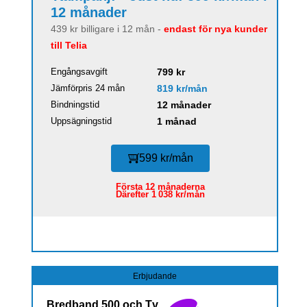
12 månader
439 kr billigare i 12 mån -
endast för nya kunder
till Telia
Engångsavgift
799 kr
Jämförpris 24 mån
819 kr/mån
Bindningstid
12 månader
Uppsägningstid
1 månad
599 kr/mån
Första 12 månaderna
Därefter 1 038 kr/mån
Erbjudande
Bredband 500 och Tv