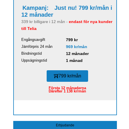
Kampanj:
Just nu! 799 kr/mån i
12 månader
339 kr billigare i 12 mån -
endast för nya kunder
till Telia
Engångsavgift
799 kr
Jämförpris 24 mån
969 kr/mån
Bindningstid
12 månader
Uppsägningstid
1 månad
799 kr/mån
Första 12 månaderna
Därefter 1 138 kr/mån
Erbjudande