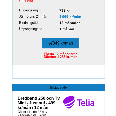
till Telia
Engångsavgift
799 kr
Jämförpris 24 mån
1 069 kr/mån
Bindningstid
12 månader
Uppsägningstid
1 månad
849 kr/mån
Första 12 månaderna
Därefter 1 288 kr/mån
Erbjudande
Bredband 250 och Tv
Mini - Just nu! - 499
kr/mån i 12 mån
Gäller till: sön 22 nov.
KAMPANJ VILLKOR