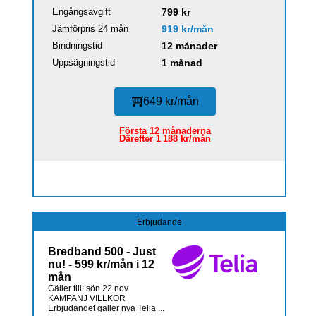
Engångsavgift
799 kr
Jämförpris 24 mån
919 kr/mån
Bindningstid
12 månader
Uppsägningstid
1 månad
649 kr/mån
Första 12 månaderna
Därefter 1 188 kr/mån
Erbjudande
Bredband 500 - Just
nu! - 599 kr/mån i 12
mån
Gäller till: sön 22 nov.
KAMPANJ VILLKOR
Erbjudandet gäller nya Telia ...